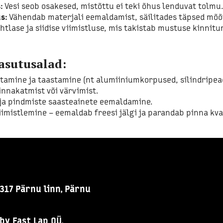
:
Vesi seob osakesed, mistõttu ei teki õhus lenduvat tolmu
s:
Vähendab materjali eemaldamist, säilitades täpsed mõõt
tlase ja siidise viimistluse, mis takistab mustuse kinnitu
sutusalad:
amine ja taastamine (nt alumiiniumkorpused, silindripea
nnakatmist või värvimist.
 ja pindmiste saasteainete eemaldamine.
imistlemine – eemaldab freesi jälgi ja parandab pinna kval
317 Pärnu linn, Pärnu
by Fast Lap OÜ.