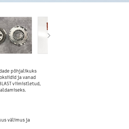
dade põhjalikuks
ksiidid ja vanad
BLAST viimistletud,
maldamiseks.
kus välimus ja