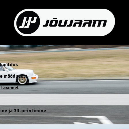
 hooldus
te mõõduvõtt
u tasemel
ne ja 3D-printimine