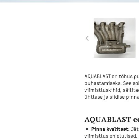
AQUABLAST on tõhus puh
puhastamiseks. See sob
viimistluskihid, säili
ühtlase ja siidise pinn
AQUABLAST ee
Pinna kvaliteet:
Jät
viimistlus on olulised.