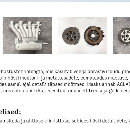
astustehnoloogia, mis kasutab vee ja abrasiivi jõudu pin
ib hästi mootori- ja metallosadele, eemaldades mustuse, o
tades samal ajal detaili täpsed mõõtmed. Lisaks annab AQUA
a, mis sobib hästi ka freesitud pindadelt freesi jälgede ee
lised:
ab sileda ja ühtlase viimistluse, sobides hästi detailidele, 