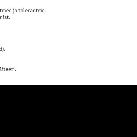
.
med ja tolerantsid.
mist.
d).
iteeti.