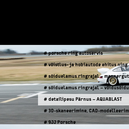
# porsche ring autoservis
# võistlus- ja hobiautode ehitus ning
# sõiduelamus ringrajal – mannergu
# sõiduelamus ringrajal – võidusõid
# detailipesu Pärnus – AQUABLAST
# 3D-skaneerimine, CAD-modelleerimi
# 9JJ Porsche