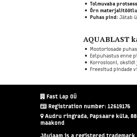
Tolmuvaba protsess
Õrn materjalitöötlu
Puhas pind:
Jätab üh
AQUABLAST ka
Mootoriosade puhast
Eelpuhastus enne pi
Korrosiooni, oksiidi
Freesitud pindade vi
Fast Lap OÜ
Registration number: 12619176
Audru ringrada, Papsaare küla, 88
maakond
Jõujaam is a registered trademark 